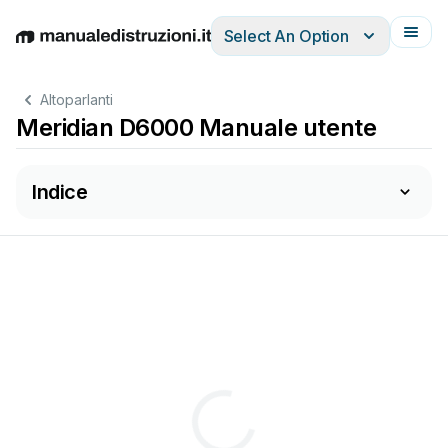
Select An Option
English
Deutsch
Español
Italiano
Français
Altoparlanti
Meridian D6000 Manuale utente
Indice