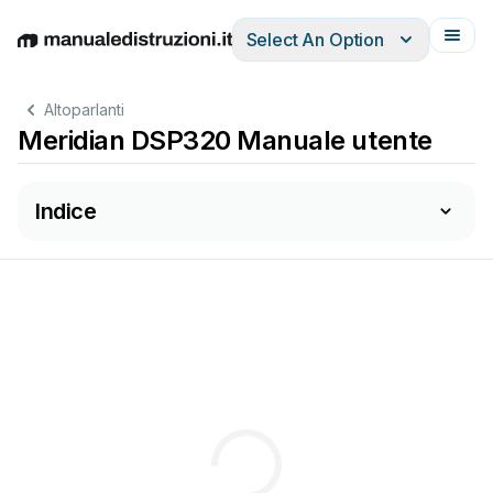
Select An Option
English
Deutsch
Español
Italiano
Français
Altoparlanti
Meridian DSP320 Manuale utente
Indice