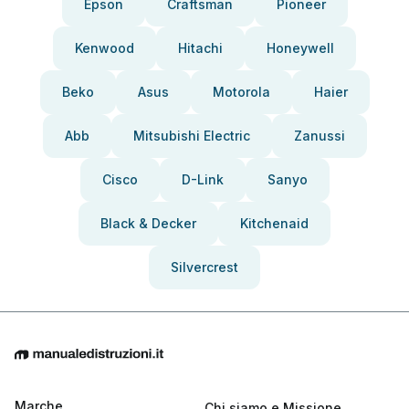
Epson
Craftsman
Pioneer
Kenwood
Hitachi
Honeywell
Beko
Asus
Motorola
Haier
Abb
Mitsubishi Electric
Zanussi
Cisco
D-Link
Sanyo
Black & Decker
Kitchenaid
Silvercrest
Marche
Chi siamo e Missione