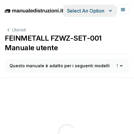
Select An Option
English
Deutsch
Español
Italiano
Français
Utensili
FEINMETALL FZWZ-SET-001
Manuale utente
Questo manuale è adatto per i seguenti modelli
1