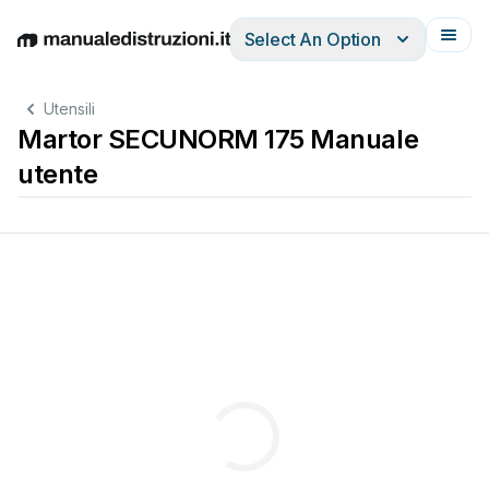
Select An Option
English
Deutsch
Español
Italiano
Français
Utensili
Martor SECUNORM 175 Manuale
utente