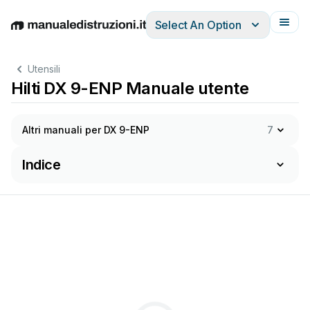
Select An Option
English
Deutsch
Español
Italiano
Français
Utensili
Hilti DX 9-ENP Manuale utente
Altri manuali per DX 9-ENP
7
Indice