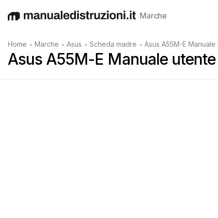
Marche
English
Deutsch
Español
Italiano
Français
•
•
•
•
Home
Marche
Asus
Scheda madre
Asus A55M-E Manuale 
Asus A55M-E Manuale utente