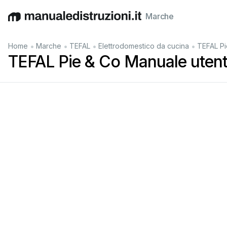
Marche
English
Deutsch
Español
Italiano
Français
•
•
•
•
Home
Marche
TEFAL
Elettrodomestico da cucina
TEFAL Pi
TEFAL Pie & Co Manuale uten