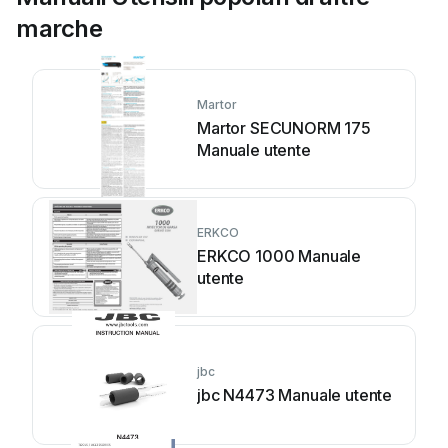
marche
Martor
Martor SECUNORM 175
Manuale utente
ERKCO
ERKCO 1000 Manuale
utente
jbc
jbc N4473 Manuale utente