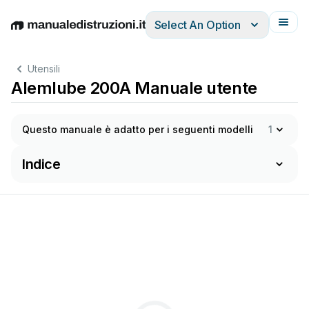
Select An Option
English
Deutsch
Español
Italiano
Français
Utensili
Alemlube 200A Manuale utente
Questo manuale è adatto per i seguenti modelli
1
Indice