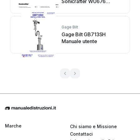
Sonicrafter WU676
Manuale utente
Gage Bilt
Gage Bilt GB713SH
Manuale utente
Marche
Chi siamo e Missione
Contattaci