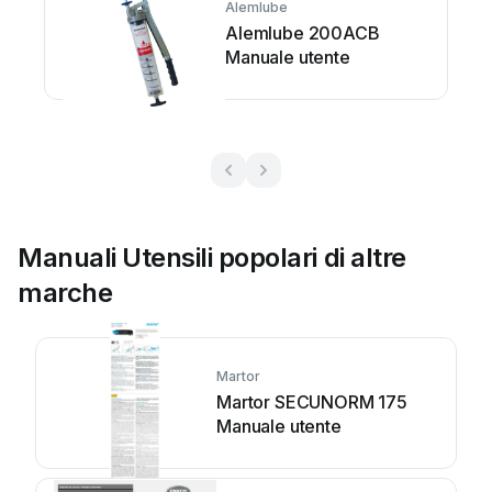
Alemlube
Alemlube 200ACB
Manuale utente
Manuali Utensili popolari di altre
marche
Martor
Martor SECUNORM 175
Manuale utente