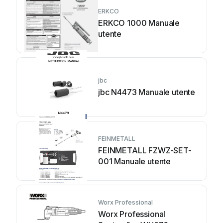
ERKCO
ERKCO 1000 Manuale
utente
jbc
jbc N4473 Manuale utente
FEINMETALL
FEINMETALL FZWZ-SET-
001 Manuale utente
Worx Professional
Worx Professional