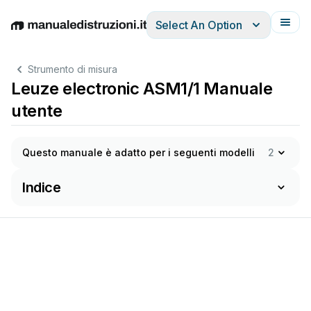
Select An Option
English
Deutsch
Español
Italiano
Français
Strumento di misura
Leuze electronic ASM1/1 Manuale
utente
Questo manuale è adatto per i seguenti modelli
2
Indice