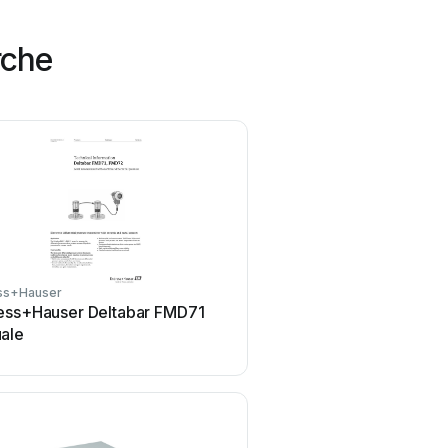
rche
ss+Hauser
Tenmars
ess+Hauser Deltabar FMD71
Tenmars TM-801 Manua
ale