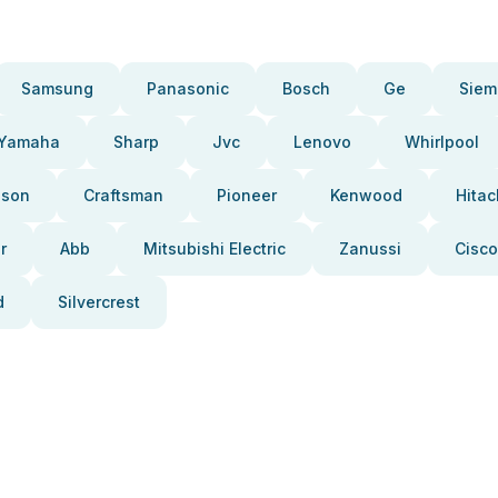
Samsung
Panasonic
Bosch
Ge
Siem
Yamaha
Sharp
Jvc
Lenovo
Whirlpool
pson
Craftsman
Pioneer
Kenwood
Hitac
r
Abb
Mitsubishi Electric
Zanussi
Cisco
d
Silvercrest