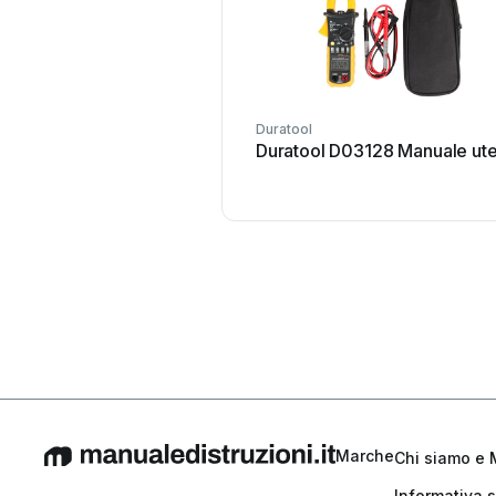
Duratool
Duratool D03128 Manuale ut
Marche
Chi siamo e 
Informativa s