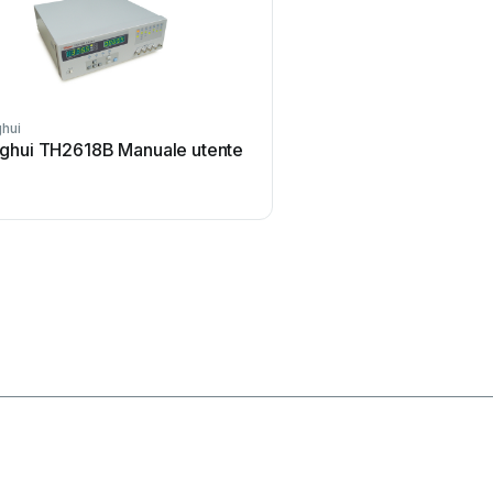
hui
ELMETRON
ghui TH2618B Manuale utente
ELMETRON CP-511 Manu