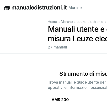
Marche
English
Deutsch
Español
Italiano
Français
•
•
•
Home
Marche
Leuze electronic
Manuali utente e 
misura Leuze ele
27 manuali
Strumento di mis
Trova manuali e guide utente per t
operativi e informazioni essenzial
AMS 200