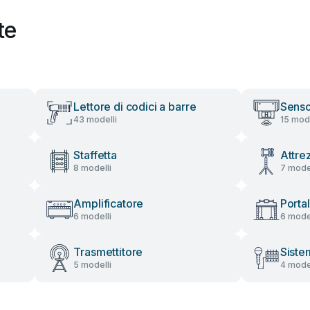
te
Lettore di codici a barre
Senso
43 modelli
15 mode
Staffetta
Attre
8 modelli
7 model
Amplificatore
Porta
6 modelli
6 model
Trasmettitore
Siste
5 modelli
4 model