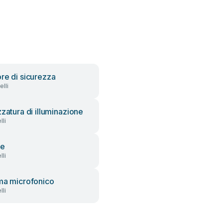
re di sicurezza
lli
zzatura di illuminazione
li
le
li
ma microfonico
li